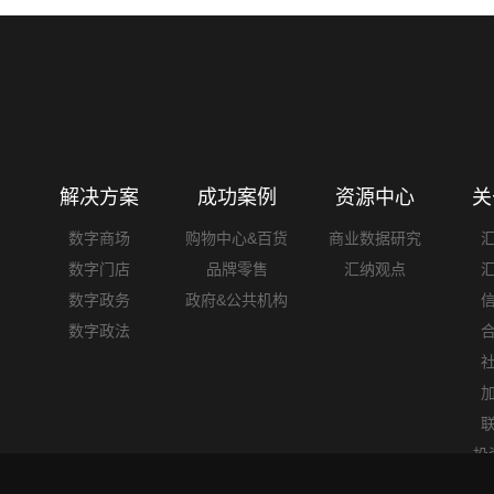
皮书》2025年度报告
力
解决方案
成功案例
资源中心
关
数字商场
购物中心&百货
商业数据研究
数字门店
品牌零售
汇纳观点
数字政务
政府&公共机构
数字政法
投