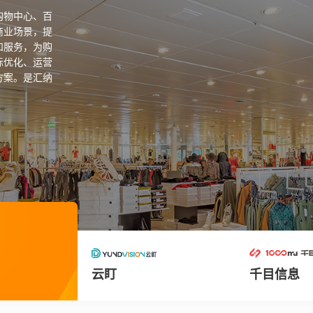
aS部署架构，
热度分析、会
售实体智慧转
千目信息
多融